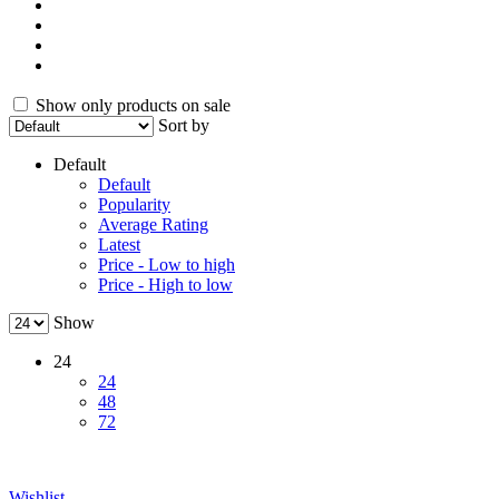
Show only products on sale
Sort by
Default
Default
Popularity
Average Rating
Latest
Price - Low to high
Price - High to low
Show
24
24
48
72
Wishlist