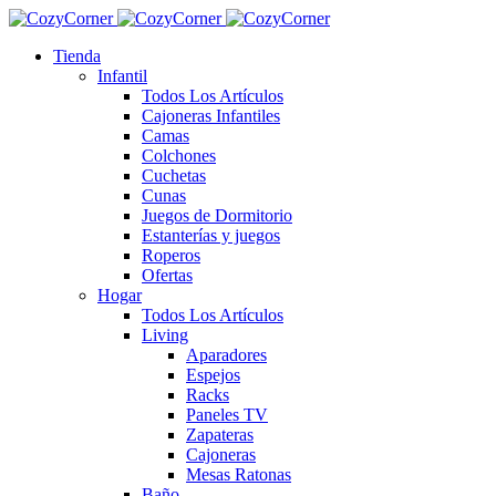
Tienda
Infantil
Todos Los Artículos
Cajoneras Infantiles
Camas
Colchones
Cuchetas
Cunas
Juegos de Dormitorio
Estanterías y juegos
Roperos
Ofertas
Hogar
Todos Los Artículos
Living
Aparadores
Espejos
Racks
Paneles TV
Zapateras
Cajoneras
Mesas Ratonas
Baño