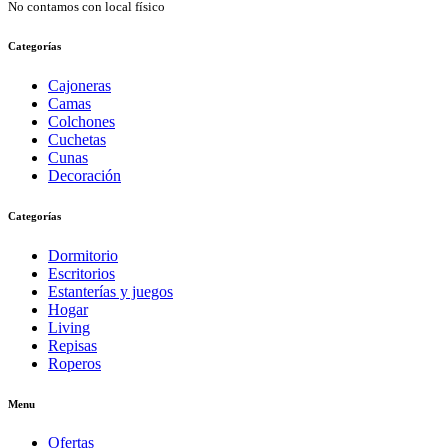
No contamos con local físico
Categorías
Cajoneras
Camas
Colchones
Cuchetas
Cunas
Decoración
Categorías
Dormitorio
Escritorios
Estanterías y juegos
Hogar
Living
Repisas
Roperos
Menu
Ofertas