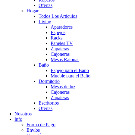
Ofertas
Hogar
Todos Los Artículos
Living
Aparadores
Espejos
Racks
Paneles TV
Zapateras
Cajoneras
Mesas Ratonas
Baño
Espejo para el Baño
Mueble para el Baño
Dormitorio
Mesas de luz
Cajoneras
Zapateras
Escritorios
Ofertas
Nosotros
Info
Forma de Pago
Envíos