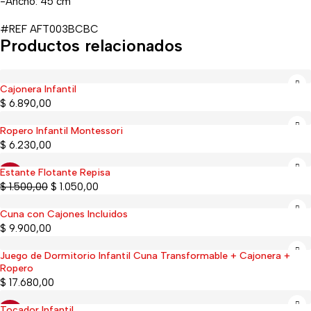
-Ancho: 45 cm
#REF AFT003BCBC
Productos relacionados
Cajonera Infantil
$
6.890,00
Ropero Infantil Montessori
$
6.230,00
Estante Flotante Repisa
-30%
$
1.500,00
$
1.050,00
Cuna con Cajones Incluidos
$
9.900,00
Juego de Dormitorio Infantil Cuna Transformable + Cajonera +
Sold out
Ropero
$
17.680,00
Tocador Infantil