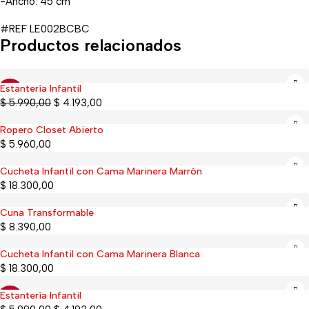
-Ancho: 45 cm
#REF LE002BCBC
Productos relacionados
Estantería Infantil
-30%
$
5.990,00
$
4.193,00
Ropero Closet Abierto
$
5.960,00
Cucheta Infantil con Cama Marinera Marrón
$
18.300,00
Cuna Transformable
$
8.390,00
Cucheta Infantil con Cama Marinera Blanca
$
18.300,00
Estantería Infantil
-30%