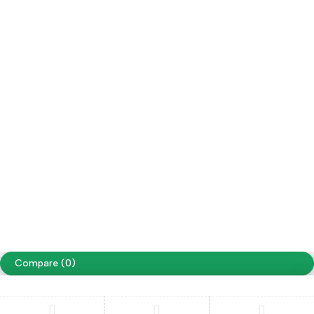
Costo de envío a
Para comparas mayores a $15.000
coordinar
el envío es $0
Copyright ©RM Muebles & Deco. Todos los derechos
reservados
Términos y condiciones
Políticas de Privacidad
Diseño y Desarrollo
Compare
(0)