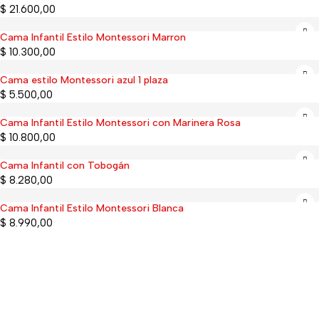
$
21.600,00
Cama Infantil Estilo Montessori Marron
Sold out
$
10.300,00
Cama estilo Montessori azul 1 plaza
$
5.500,00
Cama Infantil Estilo Montessori con Marinera Rosa
Sold out
$
10.800,00
Cama Infantil con Tobogán
$
8.280,00
Cama Infantil Estilo Montessori Blanca
$
8.990,00
Tienda Online