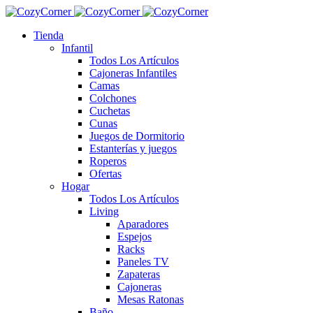
Tienda
Infantil
Todos Los Artículos
Cajoneras Infantiles
Camas
Colchones
Cuchetas
Cunas
Juegos de Dormitorio
Estanterías y juegos
Roperos
Ofertas
Hogar
Todos Los Artículos
Living
Aparadores
Espejos
Racks
Paneles TV
Zapateras
Cajoneras
Mesas Ratonas
Baño