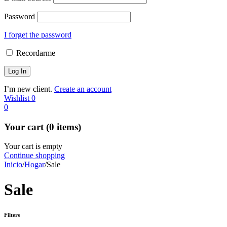
Password
I forget the password
Recordarme
I’m new client.
Create an account
Wishlist
0
0
Your cart (0 items)
Your cart is empty
Continue shopping
Inicio
/
Hogar
/
Sale
Sale
Filters