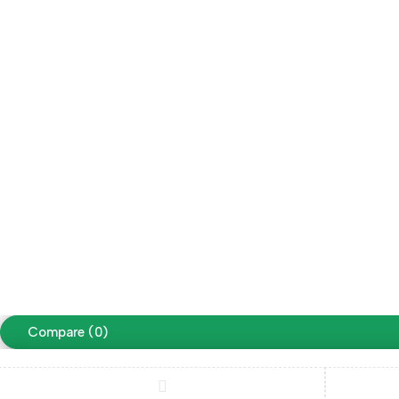
RM Muebles & Deco
rm_mueblesydeco
Copyright ©RM Muebles & Deco. Todos los derechos reser
Diseño y Desarrollo
Compare
(0)