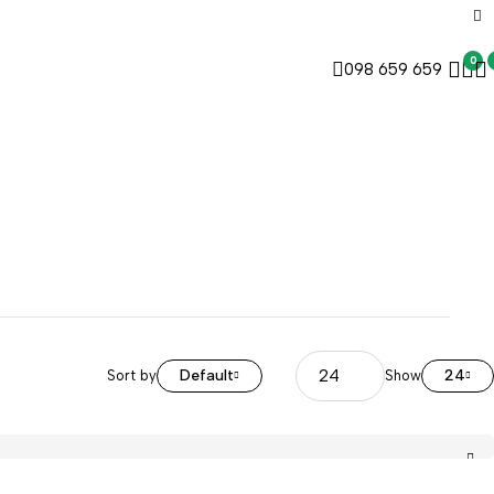
0
098 659 659
Default
24
Sort by
Show