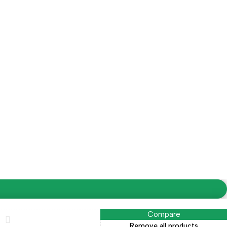
oordinar
Para comparas mayores a $15.000 el envío es $0
Compare
Remove all products