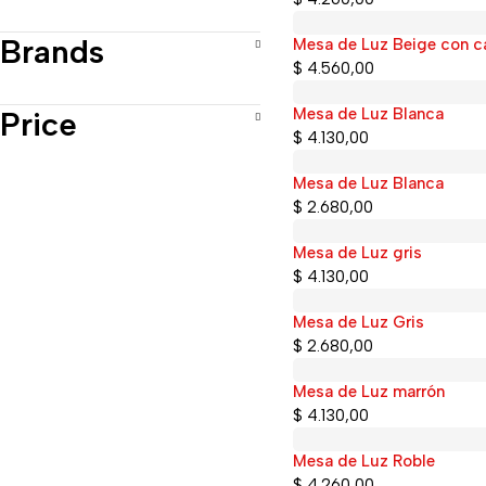
Brands
Mesa de Luz Beige con c
$
4.560,00
Price
Mesa de Luz Blanca
$
4.130,00
Mesa de Luz Blanca
$
2.680,00
Mesa de Luz gris
$
4.130,00
Mesa de Luz Gris
$
2.680,00
Mesa de Luz marrón
$
4.130,00
Mesa de Luz Roble
Sold out
$
4.260,00