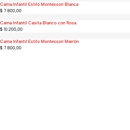
Cama Infantil Estilo Montessori Blanca
$
7.800,00
Cama Infantil Casita Blanco con Rosa
Sold out
$
10.200,00
Cama Infantil Estilo Montessori Marrón
$
7.800,00
Categorías
Cajoneras
Camas
Colchones
Cuchetas
Tienda Online