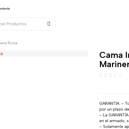
roducts
nera Rosa
Cama In
Marine
GARANTÍA: – To
por un plazo de
– La GARANTÍA 
en el armado, s
– Solamente apl