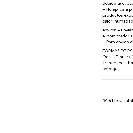
debido uso, aco
– No aplica a 
productos expu
calor, humedad,
envíos: – Envia
el comprador a
– Para envíos 
FORMAS DE PAGO
Oca – Dinners C
Tranferencia b
entrega
Add to wishlis